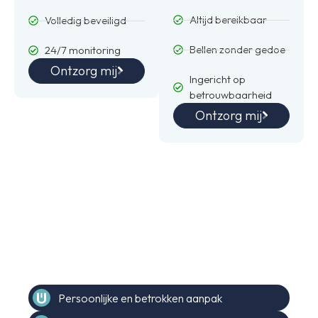
Altijd bereikbaar
Volledig beveiligd
Bellen zonder gedoe
24/7 monitoring
Ontzorg mij
Ingericht op
betrouwbaarheid
Ontzorg mij
ICT hoeft niet spannend te zijn. Het moet
kloppen.
Waar je op kunt
rekenen.
Persoonlijke en betrokken aanpak