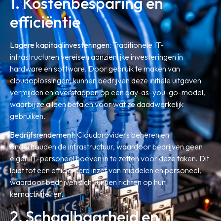
1. Kostenbesparing en
efficiëntie
Lagere kapitaalinvesteringen:
Traditionele IT-
infrastructuren vereisen aanzienlijke investeringen in
hardware en software. Door gebruik te maken van
cloudoplossingen, kunnen bedrijven deze initiële uitgaven
vermijden en overstappen op een pay-as-you-go-model,
waarbij ze alleen betalen voor wat ze daadwerkelijk
gebruiken.
Bedrijfsrendement:
Cloudproviders beheren en
onderhouden de infrastructuur, waardoor bedrijven geen
eigen IT-personeel hoeven in te zetten voor deze taken. Dit
leidt tot een efficiëntere inzet van middelen en personeel,
waardoor bedrijven zich kunnen richten op hun
kernactiviteiten.
2. Schaalbaarheid en