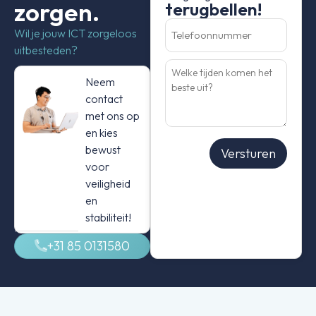
zorgen.
terugbellen!
Telefoonnummer
(Vereist)
Wil je jouw ICT zorgeloos
uitbesteden?
Welke
tijden
Neem
komen
het
contact
beste
uit?
met ons op
en kies
bewust
Versturen
voor
veiligheid
en
stabiliteit!
+31 85 0131580