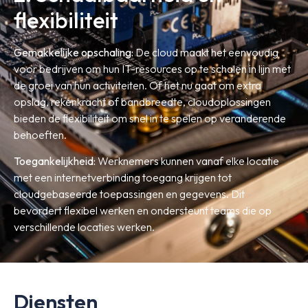
flexibiliteit
Gemakkelijke opschaling:
De cloud maakt het eenvoudig
voor bedrijven om hun IT-resources op te schalen in lijn met
de groei van hun activiteiten. Of het nu gaat om extra
opslag, rekenkracht of bandbreedte, cloudoplossingen
bieden de flexibiliteit om snel in te spelen op veranderende
behoeften.
Toegankelijkheid:
Werknemers kunnen vanaf elke locatie
met een internetverbinding toegang krijgen tot
cloudgebaseerde toepassingen en gegevens. Dit
bevordert flexibel werken en ondersteunt teams die op
verschillende locaties werken.
Diensten