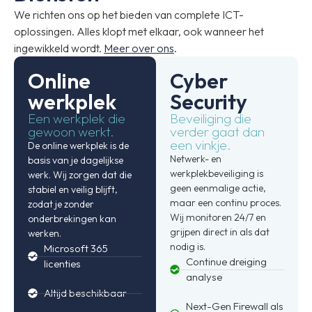
We richten ons op het bieden van complete ICT-
oplossingen. Alles klopt met elkaar, ook wanneer het
ingewikkeld wordt.
Meer over ons
.
Online
Cyber
werkplek
Security
Een werkplek die
Beveiliging die
gewoon werkt.
verder gaat dan
een vinkje.
De online werkplek is de
Netwerk- en
basis van je dagelijkse
werkplekbeveiliging is
werk. Wij zorgen dat die
geen eenmalige actie,
stabiel en veilig blijft,
maar een continu proces.
zodat je zonder
Wij monitoren 24/7 en
onderbrekingen kan
grijpen direct in als dat
werken.
nodig is.
Microsoft 365
Continue dreiging
licenties
analyse
Altijd beschikbaar
Next-Gen Firewall als