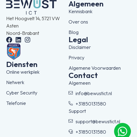
Algemeen
Kennisbank
Het Hoogvelt 14, 5721 VW
Over ons
Asten
Blog
Noord-Brabant
Legal
Disclaimer
Privacy
Diensten
Algemene Voorwaarden
Online werkplek
Contact
Netwerk
Algemeen
Cyber Security
info@bewustict.nl
Telefonie
+31850131580
Support
support@bewustict.nl
+31850131580