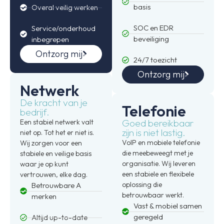
basis
Overal veilig werken
SOC en EDR
Service/onderhoud
beveiliging
inbegrepen
Ontzorg mij
24/7 toezicht
Ontzorg mij
Netwerk
De kracht van je
Telefonie
bedrijf.
Goed bereikbaar
Een stabiel netwerk valt
zijn is niet lastig.
niet op. Tot het er niet is.
VoIP en mobiele telefonie
Wij zorgen voor een
die meebeweegt met je
stabiele en veilige basis
organisatie. Wij leveren
waar je op kunt
een stabiele en flexibele
vertrouwen, elke dag.
oplossing die
Betrouwbare A
betrouwbaar werkt.
merken
Vast & mobiel samen
geregeld
Altijd up-to-date