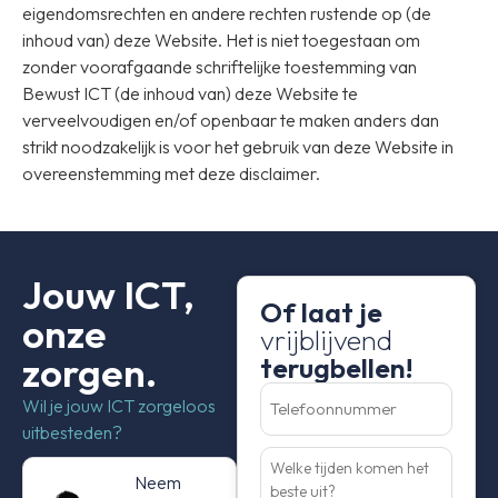
eigendomsrechten en andere rechten rustende op (de
inhoud van) deze Website. Het is niet toegestaan om
zonder voorafgaande schriftelijke toestemming van
Bewust ICT (de inhoud van) deze Website te
verveelvoudigen en/of openbaar te maken anders dan
strikt noodzakelijk is voor het gebruik van deze Website in
overeenstemming met deze disclaimer.
Jouw ICT,
Of laat je
onze
vrijblijvend
zorgen.
terugbellen!
Telefoonnummer
(Vereist)
Wil je jouw ICT zorgeloos
uitbesteden?
Welke
tijden
Neem
komen
het