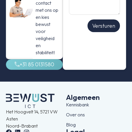
contact
beste
uit?
met ons op
en kies
bewust
Versturen
voor
veiligheid
en
stabiliteit!
+31 85 0131580
Algemeen
Kennisbank
Het Hoogvelt 14, 5721 VW
Over ons
Asten
Blog
Noord-Brabant
Legal