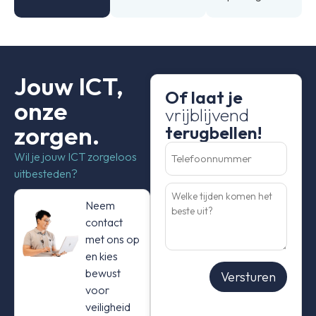
Jouw ICT,
Of laat je
onze
vrijblijvend
zorgen.
terugbellen!
Telefoonnummer
(Vereist)
Wil je jouw ICT zorgeloos
uitbesteden?
Welke
tijden
Neem
komen
het
contact
beste
uit?
met ons op
en kies
bewust
Versturen
voor
veiligheid