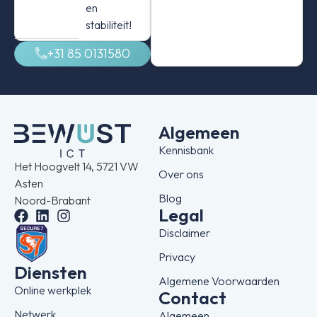
en
stabiliteit!
+31 85 0131580
Algemeen
Kennisbank
Het Hoogvelt 14, 5721 VW
Over ons
Asten
Blog
Noord-Brabant
Legal
Disclaimer
Privacy
Diensten
Algemene Voorwaarden
Online werkplek
Contact
Netwerk
Algemeen