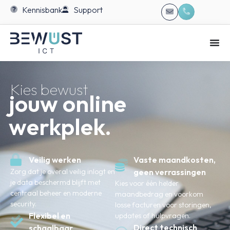
Kennisbank
Support
Kies bewust
jouw online
werkplek.
Vaste maandkosten,
Veilig werken
Zorg dat je overal veilig inlogt en
geen verrassingen
je data beschermd blijft met
Kies voor één helder
centraal beheer en moderne
maandbedrag en voorkom
security.
losse facturen voor storingen,
Flexibel en
updates of hulpvragen.
Direct technisch
schaalbaar