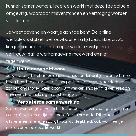
kunnen samenwerken. Iedereen werkt met dezelfde actuele
omgeving, waardoor misverstanden en vertraging worden
voorkomen.
Je weet bovendien waar je aan toe bent. De online
werkplek is stabiel, betrouwbaar en altijd beschikbaar. Zo
kun je je aandacht richten op je werk, terwijl je erop
vertrouwt dat je werkomgeving meewerkt en niet
tegenwerkt.
Up to date software
Je werkt altijd met actuele applicaties zonder dat je daar zelf mee
bezig hoeft te zijn. Alles blijft soepel functioneren, waardoor je
zonder onderbrekingen door kunt werken en geen tijd verliest aan
onverwachte meldingen of storingen.
Verbeterde samenwerking
Samenwerken gaat vanzelf. Bestanden zijn eenvoudig te delen en
collega’s werken altijd met dezelfde informatie. Dit maakt
afstemmen sneller en zorgt voor duidelijkheid, ook wanneer je
niet op dezelfde locatie werkt.