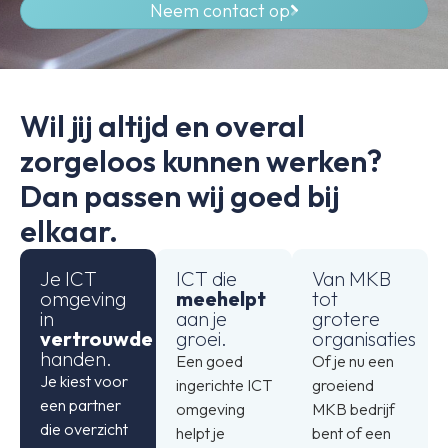
Neem contact op
Wil jij altijd en overal
zorgeloos kunnen werken?
Dan passen wij goed bij
elkaar.
Je ICT
ICT die
Van MKB
omgeving
meehelpt
tot
in
aan je
grotere
vertrouwde
groei.
organisaties
handen.
Een goed
Of je nu een
Je kiest voor
ingerichte ICT
groeiend
een partner
omgeving
MKB bedrijf
die overzicht
helpt je
bent of een