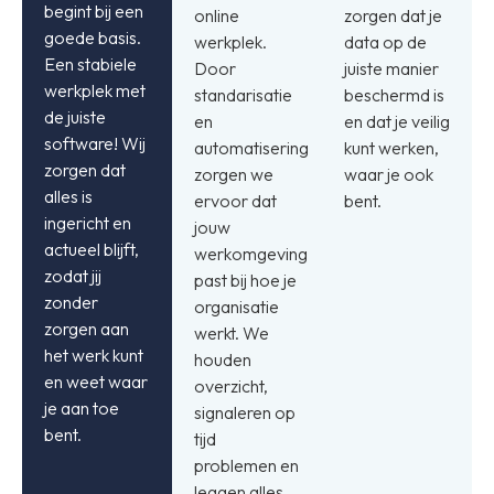
begint bij een
online
zorgen dat je
goede basis.
werkplek.
data op de
Een stabiele
Door
juiste manier
werkplek met
standarisatie
beschermd is
de juiste
en
en dat je veilig
software! Wij
automatisering
kunt werken,
zorgen dat
zorgen we
waar je ook
alles is
ervoor dat
bent.
ingericht en
jouw
actueel blijft,
werkomgeving
zodat jij
past bij hoe je
zonder
organisatie
zorgen aan
werkt. We
het werk kunt
houden
en weet waar
overzicht,
je aan toe
signaleren op
bent.
tijd
problemen en
leggen alles