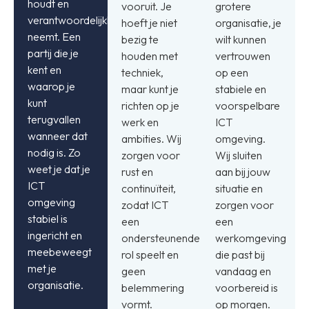
houdt en
vooruit. Je
grotere
verantwoordelijkheid
hoeft je niet
organisatie, je
neemt. Een
bezig te
wilt kunnen
partij die je
houden met
vertrouwen
kent en
techniek,
op een
waarop je
maar kunt je
stabiele en
kunt
richten op je
voorspelbare
terugvallen
werk en
ICT
wanneer dat
ambities. Wij
omgeving.
nodig is. Zo
zorgen voor
Wij sluiten
weet je dat je
rust en
aan bij jouw
ICT
continuïteit,
situatie en
omgeving
zodat ICT
zorgen voor
stabiel is
een
een
ingericht en
ondersteunende
werkomgeving
meebeweegt
rol speelt en
die past bij
met je
geen
vandaag en
organisatie.
belemmering
voorbereid is
vormt.
op morgen.