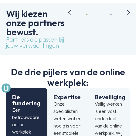
Wij kiezen
onze partners
bewust.
Partners die passen bij
jouw verwachtingen
De drie pijlers van de online
werkplek:
De
Expertise
Beveiliging
fundering
Onze
Veilig werken
Een
specialisten
is een vast
betrouwbare
weten wat er
onderdeel
online
nodig is voor
van de online
werkplek
een stabiele
werkplek. Wij