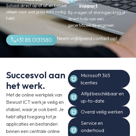
Schaal direct op of af en betaal
support
alleen voor wat je nu echt nodig
Bij vragen of storingen krijg je
hebt.
direct hulp van een
gecertificeerde engineer.
Neem vrijblijvend contact op!
+31 85 0131580
Succesvol aan
Microsoft 365
licenties
het werk.
Altijd beschikbaar en
Met de online werkplek van
up-to-date
Bewust ICT werk je veilig en
stabiel, waar je ook bent. Je
Overal veilig werken
hebt altijd toegang tot je
Service en
applicaties en bestanden
onderhoud
binnen een centrale online