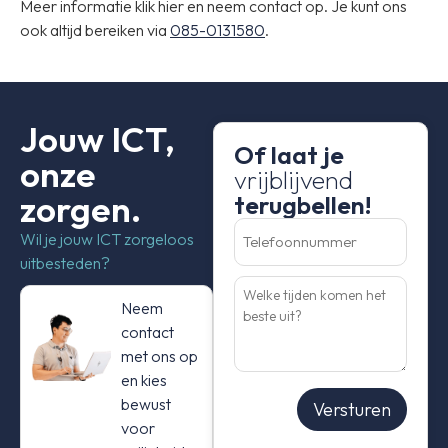
Meer informatie klik hier en neem contact op. Je kunt ons
ook altijd bereiken via
085-0131580
.
Jouw ICT,
Of laat je
onze
vrijblijvend
zorgen.
terugbellen!
Telefoonnummer
(Vereist)
Wil je jouw ICT zorgeloos
uitbesteden?
Welke
tijden
Neem
komen
het
contact
beste
uit?
met ons op
en kies
bewust
Versturen
voor