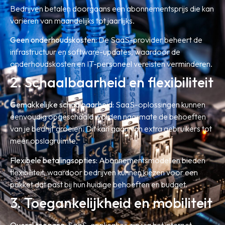
Bedrijven betalen doorgaans een abonnementsprijs die kan
variëren van maandelijks tot jaarlijks.
Geen onderhoudskosten:
De SaaS-provider beheert de
infrastructuur en software-updates, waardoor de
onderhoudskosten en IT-personeel vereisten verminderen.
2. Schaalbaarheid en flexibiliteit
Gemakkelijke schaalbaarheid:
SaaS-oplossingen kunnen
eenvoudig opgeschaald worden naarmate de behoeften
van je bedrijf groeien. Dit kan gaan van extra gebruikers tot
meer opslagruimte.
Flexibele betalingsopties:
Abonnementsmodellen bieden
flexibiliteit, waardoor bedrijven kunnen kiezen voor een
pakket dat past bij hun huidige behoeften en budget.
3. Toegankelijkheid en mobiliteit
Overal toegang:
SaaS-applicaties zijn via het internet