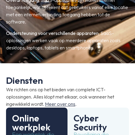
toegankelijk, wat betekent dat gebruikers vanaf elke locatie
met een internetverbinding toegang hebben tot de
software.
Ondersteuning voor verschillende apparaten:
SaaS-
oplossingen werken vaak op meerdere apparaten zoals
desktops, laptops, tablets en smartphones.
Diensten
We richten ons op het bieden van complete ICT-
oplossingen. Alles klopt met elkaar, ook wanneer het
ingewikkeld wordt.
Meer over ons
.
Online
Cyber
werkplek
Security
Een werkplek die
Beveiliging die