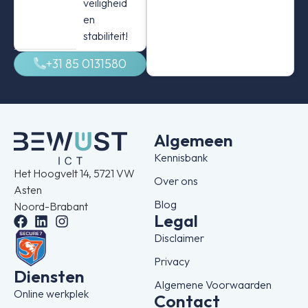
veiligheid
en
stabiliteit!
+31 85 0131580
Algemeen
Kennisbank
Het Hoogvelt 14, 5721 VW
Over ons
Asten
Blog
Noord-Brabant
Legal
Disclaimer
Privacy
Diensten
Algemene Voorwaarden
Online werkplek
Contact