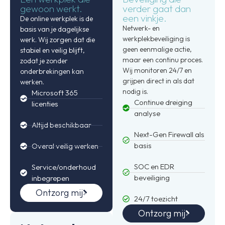
gewoon werkt.
verder gaat dan
een vinkje.
De online werkplek is de
Netwerk- en
basis van je dagelijkse
werkplekbeveiliging is
werk. Wij zorgen dat die
geen eenmalige actie,
stabiel en veilig blijft,
maar een continu proces.
zodat je zonder
Wij monitoren 24/7 en
onderbrekingen kan
grijpen direct in als dat
werken.
nodig is.
Microsoft 365
Continue dreiging
licenties
analyse
Altijd beschikbaar
Next-Gen Firewall als
basis
Overal veilig werken
SOC en EDR
Service/onderhoud
beveiliging
inbegrepen
Ontzorg mij
24/7 toezicht
Ontzorg mij