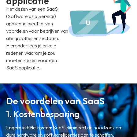
applicatie
Het kiezen van een SaaS
(Software as a Service)
applicatie biedt tal van
voordelen voor bedrijven van
alle groottes en sectoren.
Hieronder lees je enkele
redenen waarom je zou
moeten kiezen voor een
SaaS applicatie.
De voordelen van SaaS
1. Kostenbesparing
Lagere initiële kosten:
SaaS elimineert de noodzaak om
dure hardware en softwarelicenties aan te schaffen.