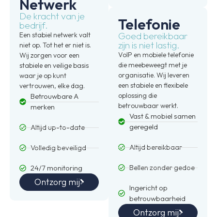
Netwerk
De kracht van je
Telefonie
bedrijf.
Goed bereikbaar
Een stabiel netwerk valt
zijn is niet lastig.
niet op. Tot het er niet is.
VoIP en mobiele telefonie
Wij zorgen voor een
die meebeweegt met je
stabiele en veilige basis
organisatie. Wij leveren
waar je op kunt
een stabiele en flexibele
vertrouwen, elke dag.
oplossing die
Betrouwbare A
betrouwbaar werkt.
merken
Vast & mobiel samen
geregeld
Altijd up-to-date
Altijd bereikbaar
Volledig beveiligd
Bellen zonder gedoe
24/7 monitoring
Ontzorg mij
Ingericht op
betrouwbaarheid
Ontzorg mij